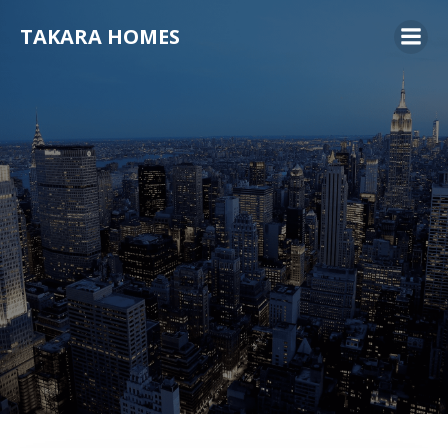
コ
TAKARA HOMES
ン
テ
ン
ツ
へ
ス
キ
ッ
プ